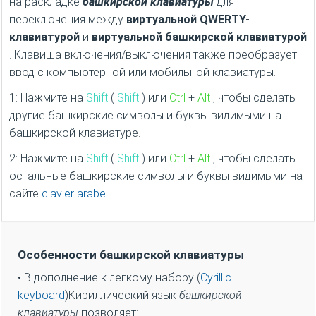
Как изменить язык ввода башкирской
клавиатуры?
нажимать
English / Bashkir (Английский / башкирский)