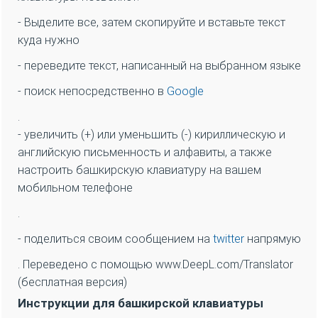
на раскладке
башкирской клавиатуры
для
переключения между
виртуальной QWERTY-
клавиатурой
и
виртуальной башкирской клавиатурой
. Клавиша включения/выключения также преобразует
ввод с компьютерной или мобильной клавиатуры.
1: Нажмите на
Shift
(
Shift
) или
Ctrl
+
Alt
, чтобы сделать
другие башкирские символы и буквы видимыми на
башкирской клавиатуре.
2: Нажмите на
Shift
(
Shift
) или
Ctrl
+
Alt
, чтобы сделать
остальные башкирские символы и буквы видимыми на
сайте
clavier arabe
.
Особенности башкирской клавиатуры
• В дополнение к легкому набору (
Cyrillic
keyboard
)Кириллический язык
башкирской
клавиатуры
позволяет: