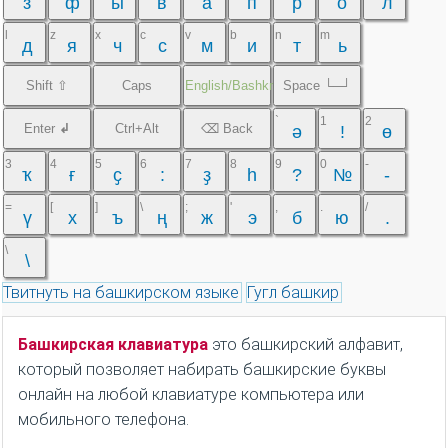
з
ф
ы
в
а
п
р
о
л
l
z
x
c
v
b
n
m
д
я
ч
с
м
и
т
ь
Shift ⇧
Caps
English/Bashkr
Space └─┘
`
1
2
Enter
↲
Ctrl+Alt
⌫ Back
ә
!
ө
3
4
5
6
7
8
9
0
-
ҡ
ғ
ҫ
:
ҙ
һ
?
№
-
=
[
]
\
;
'
,
.
/
ү
х
ъ
ң
ж
э
б
ю
.
\
\
Твитнуть на башкирском языке
Гугл башкир