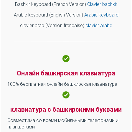
Эта
башкирская клавиатура
- это башкирская
виртуальная клавиатура, предназначенная для всех,
кто хочет выучить
башкирский алфавит
или
башкирские буквы и у кого не имеет клавиатуры на
башкирском языке, то вы попали по адресу - наш
сайт
www.clavier-arabe.co
онлайн для вас Так же как
и Лексилогос. Помимо набора башкирского
ударения, он совместим со всеми интернет-
браузерами и со всеми компьютерами (pc,
Macintosh, Windows и Linux) планшетами и
мобильными телефонами (смартфон, iPhone, Android),
без установки приложения.
♥
Башкирская клавиатура и другие
ссылки:
Bashkir keyboard (English Version)
Bashkir keyboard
Russian keyboard (English Version)
Russian keyboard