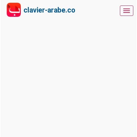
clavier-arabe.co
clavie
arabe