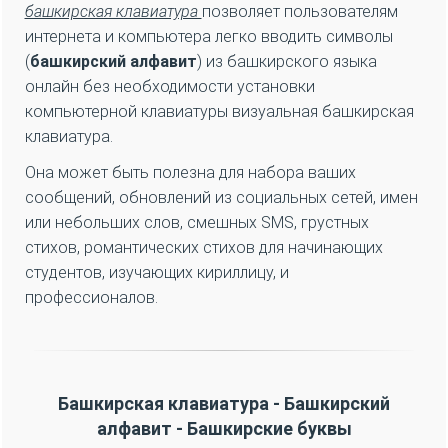
- Выделите все, затем скопируйте и вставьте текст
куда нужно
- переведите текст, написанный на выбранном языке
- поиск непосредственно в
Google
.
- увеличить (+) или уменьшить (-) кириллическую и
английскую письменность и алфавиты, а также
настроить башкирскую клавиатуру на вашем
мобильном телефоне
.
- поделиться своим сообщением на
twitter
напрямую
. Переведено с помощью www.DeepL.com/Translator
(бесплатная версия)
Инструкции для башкирской клавиатуры