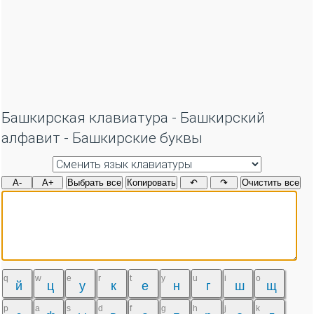
Башкирская клавиатура - Башкирский
алфавит - Башкирские буквы
A-
A+
Выбрать все
Копировать
↶
↷
Очистить все
q
w
e
r
t
y
u
i
o
й
ц
у
к
е
н
г
ш
щ
p
a
s
d
f
g
h
j
k