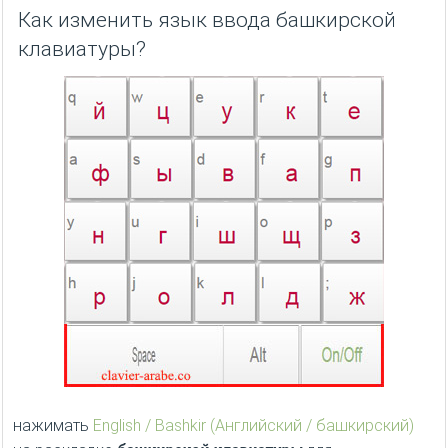
Башкирская клавиатура
это башкирский алфавит,
который позволяет набирать башкирские буквы
онлайн на любой клавиатуре компьютера или
мобильного телефона.