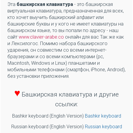
башкирская клавиатура
позволяет пользователям
интернета и компьютера легко вводить символы
(
башкирский алфавит
) из башкирского языка
онлайн без необходимости установки
компьютерной клавиатуры визуальная башкирская
клавиатура.
Она может быть полезна для набора ваших
сообщений, обновлений из социальных сетей, имен
или небольших слов, смешных SMS, грустных
стихов, романтических стихов для начинающих
студентов, изучающих кириллицу, и
профессионалов.
Башкирская клавиатура - Башкирский
алфавит - Башкирские буквы