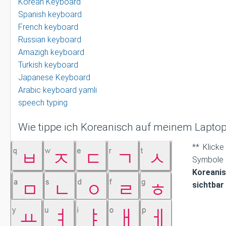
Korean Keyboard
Spanish keyboard
French keyboard
Russian keyboard
Amazigh keyboard
Turkish keyboard
Japanese Keyboard
Arabic keyboard yamli
speech typing
Wie tippe ich Koreanisch auf meinem Lapto
** Klick
Symbo
Koreani
sichtba