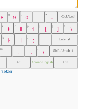
9
0
-
=
Rück/Entf
8
9
0
-
=
i
o
p
[
]
\
ㅑ
ㅐ
ㅔ
[
]
\
k
l
;
'
Enter
↲
ㅏ
ㅣ
;
'
m
,
.
/
Shift /Umsh
⇧
ㅡ
,
.
/
Alt
Korean/English
Ctrl
rsetzer