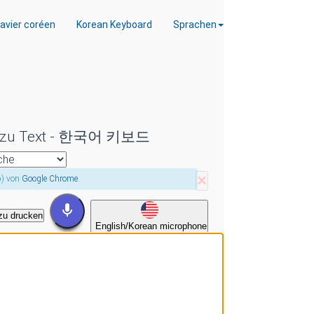
lavier coréen
Korean Keyboard
Sprachen
che zu Text - 한국어 키보드
×
p) von
Google Chrome
.
zu drucken
English/Korean microphone