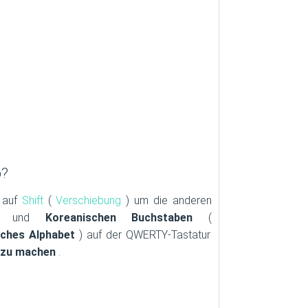
p?
e auf
Shift
(
Verschiebung
) um die anderen
le und
Koreanischen Buchstaben
(
sches Alphabet
) auf der QWERTY-Tastatur
r zu machen
.