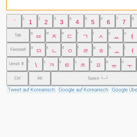
`
1
2
3
4
5
6
7
8
`
1
2
3
4
5
6
7
q
w
e
r
t
y
u
Tab
ㅂ
ㅈ
ㄷ
ㄱ
ㅅ
ㅛ
ㅕ
a
s
d
f
g
h
j
Feststell
ㅁ
ㄴ
ㅇ
ㄹ
ㅎ
ㅗ
ㅓ
\
z
x
c
v
b
n
Umsh
⇧
\
ㅋ
ㅌ
ㅊ
ㅍ
ㅠ
ㅜ
Ctrl
Alt
Space └─┘
Tweet auf Koreanisch
Google auf Koreanisch
Google Übe