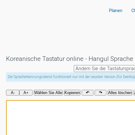
Planen
C
Koreanische Tastatur online - Hangul Spra
Der Spracherkennungsdienst funktioniert nur mit der neusten Version (für Deskto
A-
A+
Wählen Sie Alle
Kopieren
↶
↷
Alles löschen